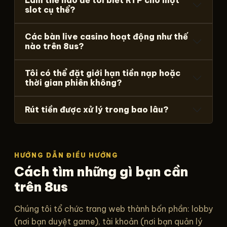
slot cụ thể?
Các bàn live casino hoạt động như thế
nào trên 8us?
Tôi có thể đặt giới hạn tiền nạp hoặc
thời gian phiên không?
Rút tiền được xử lý trong bao lâu?
HƯỚNG DẪN ĐIỀU HƯỚNG
Cách tìm những gì bạn cần
trên 8us
Chúng tôi tổ chức trang web thành bốn phần: lobby
(nơi bạn duyệt game), tài khoản (nơi bạn quản lý