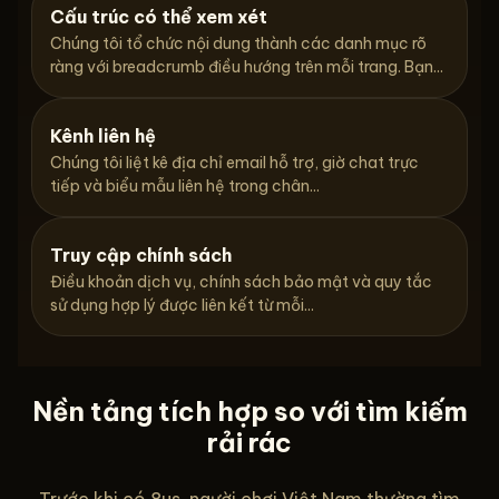
Cấu trúc có thể xem xét
Chúng tôi tổ chức nội dung thành các danh mục rõ
ràng với breadcrumb điều hướng trên mỗi trang. Bạn...
Kênh liên hệ
Chúng tôi liệt kê địa chỉ email hỗ trợ, giờ chat trực
tiếp và biểu mẫu liên hệ trong chân...
Truy cập chính sách
Điều khoản dịch vụ, chính sách bảo mật và quy tắc
sử dụng hợp lý được liên kết từ mỗi...
Nền tảng tích hợp so với tìm kiếm
rải rác