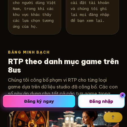
cho người dùng Việt
cài đặt tài khoản
Nam, trong khi các
và chúng tôi ghi
khu vực khác thấy
lại mọi đăng nhập
các lựa chọn tương
để bạn xem lại.
ứng của họ.
BẢNG MINH BẠCH
RTP theo danh mục game trên
8us
Chúng tôi công bố phạm vi RTP cho từng loại
game dựa trên dữ liệu studio đã công bố. Các con
số này áp dụng cho tất cả các tựa game trong...
×
Tự động cập nhật mỗi giờ
Đăng ký ngay
Đăng nhập