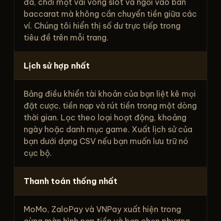
đá, chơi một vài vòng slot và ngồi vào bàn
baccarat mà không cần chuyển tiền giữa các
ví. Chúng tôi hiển thị số dư trực tiếp trong
tiêu đề trên mỗi trang.
Lịch sử hợp nhất
Bảng điều khiển tài khoản của bạn liệt kê mọi
đặt cược, tiền nạp và rút tiền trong một dòng
thời gian. Lọc theo loại hoạt động, khoảng
ngày hoặc danh mục game. Xuất lịch sử của
bạn dưới dạng CSV nếu bạn muốn lưu trữ nó
cục bộ.
Thanh toán thống nhất
MoMo, ZaloPay và VNPay xuất hiện trong