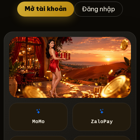
Mở tài khoản
Đăng nhập
MoMo
ZaloPay