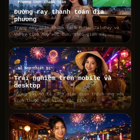
Phương thức thanh toán
Đường ray thanh toán địa
phương
Trang này giải thích cách MoMo, ZaloPay và
VNPay tích hợp với 8us, thời gian xử...
Hỗ trợ thiết bị
Trải nghiệm trên mobile và
desktop
Chúng tôi mô tả cách giao diện thích ứng với
kích thước màn hình, các tính...