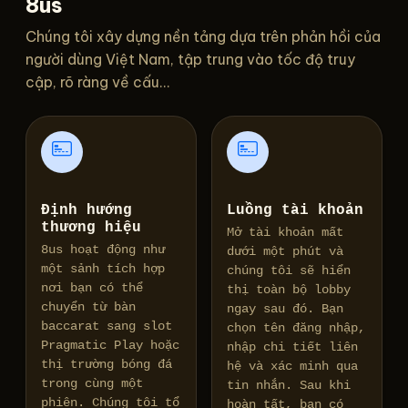
8us
Chúng tôi xây dựng nền tảng dựa trên phản hồi của
người dùng Việt Nam, tập trung vào tốc độ truy
cập, rõ ràng về cấu...
Định hướng
Luồng tài khoản
thương hiệu
Mở tài khoản mất
8us hoạt động như
dưới một phút và
một sảnh tích hợp
chúng tôi sẽ hiển
nơi bạn có thể
thị toàn bộ lobby
chuyển từ bàn
ngay sau đó. Bạn
baccarat sang slot
chọn tên đăng nhập,
Pragmatic Play hoặc
nhập chi tiết liên
thị trường bóng đá
hệ và xác minh qua
trong cùng một
tin nhắn. Sau khi
phiên. Chúng tôi tổ
hoàn tất, bạn có