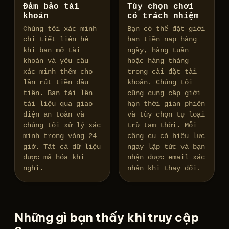
Đảm bảo tài
Tùy chọn chơi
khoản
có trách nhiệm
Chúng tôi xác minh
Bạn có thể đặt giới
chi tiết liên hệ
hạn tiền nạp hàng
khi bạn mở tài
ngày, hàng tuần
khoản và yêu cầu
hoặc hàng tháng
xác minh thêm cho
trong cài đặt tài
lần rút tiền đầu
khoản. Chúng tôi
tiên. Bạn tải lên
cũng cung cấp giới
tài liệu qua giao
hạn thời gian phiên
diện an toàn và
và tùy chọn tự loại
chúng tôi xử lý xác
trừ tạm thời. Mỗi
minh trong vòng 24
công cụ có hiệu lực
giờ. Tất cả dữ liệu
ngay lập tức và bạn
được mã hóa khi
nhận được email xác
nghỉ.
nhận khi thay đổi.
Những gì bạn thấy khi truy cập