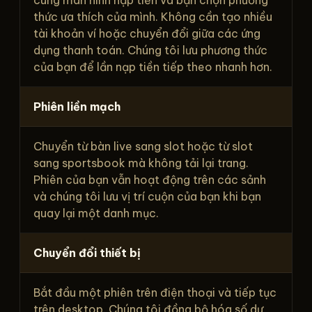
cùng màn hình nạp tiền và bạn chọn phương
thức ưa thích của mình. Không cần tạo nhiều
tài khoản ví hoặc chuyển đổi giữa các ứng
dụng thanh toán. Chúng tôi lưu phương thức
của bạn để lần nạp tiền tiếp theo nhanh hơn.
Phiên liền mạch
Chuyển từ bàn live sang slot hoặc từ slot
sang sportsbook mà không tải lại trang.
Phiên của bạn vẫn hoạt động trên các sảnh
và chúng tôi lưu vị trí cuộn của bạn khi bạn
quay lại một danh mục.
Chuyển đổi thiết bị
Bắt đầu một phiên trên điện thoại và tiếp tục
trên desktop. Chúng tôi đồng bộ hóa số dư,