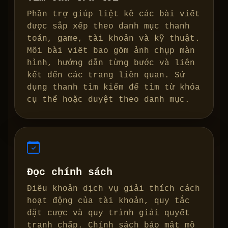
Phần trợ giúp liệt kê các bài viết
được sắp xếp theo danh mục thanh
toán, game, tài khoản và kỹ thuật.
Mỗi bài viết bao gồm ảnh chụp màn
hình, hướng dẫn từng bước và liên
kết đến các trang liên quan. Sử
dụng thanh tìm kiếm để tìm từ khóa
cụ thể hoặc duyệt theo danh mục.
Đọc chính sách
Điều khoản dịch vụ giải thích cách
hoạt động của tài khoản, quy tắc
đặt cược và quy trình giải quyết
tranh chấp. Chính sách bảo mật mô