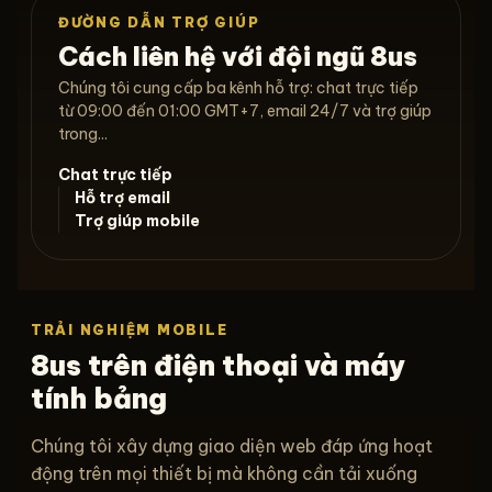
ĐƯỜNG DẪN TRỢ GIÚP
Cách liên hệ với đội ngũ 8us
Chúng tôi cung cấp ba kênh hỗ trợ: chat trực tiếp
từ 09:00 đến 01:00 GMT+7, email 24/7 và trợ giúp
trong...
Chat trực tiếp
Hỗ trợ email
Trợ giúp mobile
TRẢI NGHIỆM MOBILE
8us trên điện thoại và máy
tính bảng
Chúng tôi xây dựng giao diện web đáp ứng hoạt
động trên mọi thiết bị mà không cần tải xuống