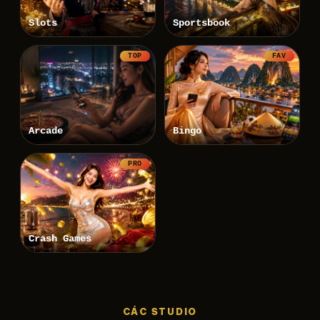
Slots
Sportsbook
TOP
FAV
Arcade
Bingo
PRO
Crash Games
CÁC STUDIO