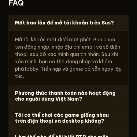
FAQ
Mất bao lâu để mở tài khoản trên 8us?
Mở tài khoản mất dưới một phút. Bạn chọn
tên đăng nhập, nhập địa chỉ email và số điện
thoại, sau đó xác minh qua tin nhắn. Sau khi
xác minh, bạn có thể đăng nhập và khám
phá lobby. Tiền nạp và game có sẵn ngay lập
tức.
Phương thức thanh toán nào hoạt động
cho người dùng Việt Nam?
Tôi có thể chơi các game giống nhau
trên điện thoại và desktop không?
Làm thế nào để tôi biết RTP cho một