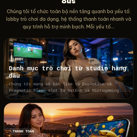
8us
Chúng tôi tổ chức toàn bộ nền tảng quanh ba yếu tố:
lobby trò chơi đa dạng, hệ thống thanh toán nhanh và
quy trình hỗ trợ minh bạch. Mỗi yếu tố...
LOBBY
Danh mục trò chơi từ studio hàng
đầu
Chúng tôi mang về bàn live từ Evolution và
Pragmatic Play, slot từ NetEnt và Microgaming...
THANH TOÁN