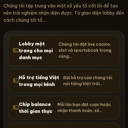
Chúng tôi tập trung vào một số yếu tố cốt lõi để tạo
nên trải nghiệm nhận diện được. Từ giao diện lobby đến
cách chúng tôi tổ...
Lobby một
Chúng tôi đặt live casino,
trang cho mọi
slot và sportsbook trong
cùng...
danh mục
Hỗ trợ tiếng Việt
Đội hỗ trợ của chúng tôi
nói tiếng Việt trôi...
trong mọi kênh
Chip balance
Mỗi lần bạn đặt cược hoặc
nhận thanh toán, số...
thời gian thực