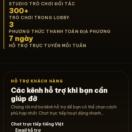
STUDIO TRÒ CHƠI ĐỐI TÁC
300+
TRÒ CHƠI TRONG LOBBY
3
PHƯƠNG THỨC THANH TOÁN ĐỊA PHƯƠNG
7 ngày
HỖ TRỢ TRỰC TUYẾN MỖI TUẦN
HỖ TRỢ KHÁCH HÀNG
Các kênh hỗ trợ khi bạn cần
giúp đỡ
Chúng tôi mở ba kênh hỗ trợ để bạn có thể chọn cách
phù hợp nhất. Chat trực tiếp hoạt động nhanh...
Chat trực tiếp tiếng Việt
Email hỗ trợ