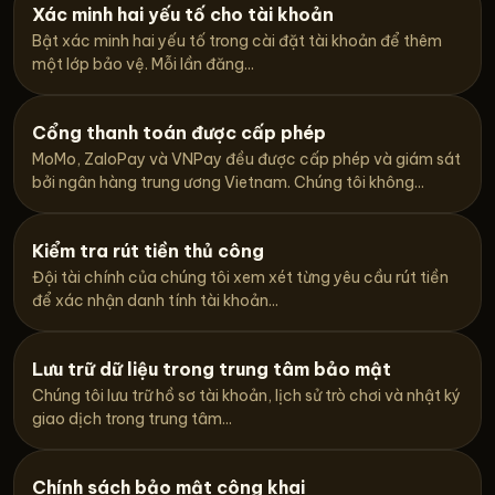
Xác minh hai yếu tố cho tài khoản
Bật xác minh hai yếu tố trong cài đặt tài khoản để thêm
một lớp bảo vệ. Mỗi lần đăng...
Cổng thanh toán được cấp phép
MoMo, ZaloPay và VNPay đều được cấp phép và giám sát
bởi ngân hàng trung ương Vietnam. Chúng tôi không...
Kiểm tra rút tiền thủ công
Đội tài chính của chúng tôi xem xét từng yêu cầu rút tiền
để xác nhận danh tính tài khoản...
Lưu trữ dữ liệu trong trung tâm bảo mật
Chúng tôi lưu trữ hồ sơ tài khoản, lịch sử trò chơi và nhật ký
giao dịch trong trung tâm...
Chính sách bảo mật công khai