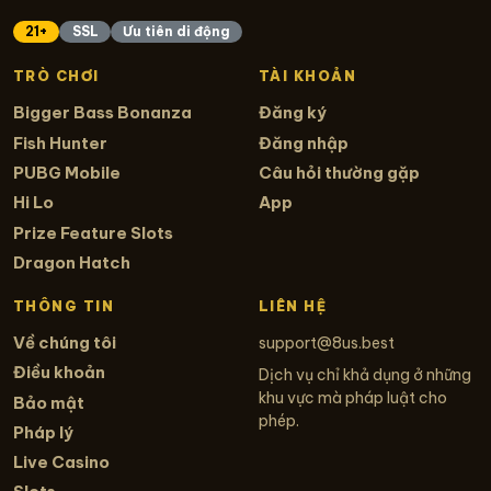
21+
SSL
Ưu tiên di động
TRÒ CHƠI
TÀI KHOẢN
Bigger Bass Bonanza
Đăng ký
Fish Hunter
Đăng nhập
PUBG Mobile
Câu hỏi thường gặp
Hi Lo
App
Prize Feature Slots
Dragon Hatch
THÔNG TIN
LIÊN HỆ
Về chúng tôi
support@8us.best
Điều khoản
Dịch vụ chỉ khả dụng ở những
khu vực mà pháp luật cho
Bảo mật
phép.
Pháp lý
Live Casino