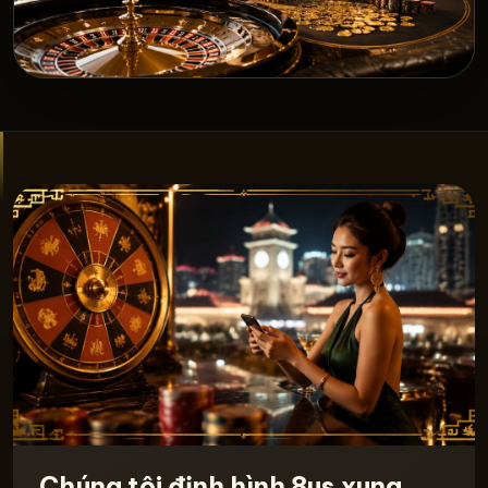
Chúng tôi định hình 8us xung