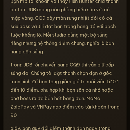
Bạn mở tài khoản và thấy Fish Hunter chia thành
ba tab: JDB mang các phòng biển sâu với cá
mập vàng, CQ9 xây màn rừng nhiệt đới có cá
sấu boss và Jili đặt bạn trong hang đá với bạch
tuộc khổng lồ. Mỗi studio dùng một bộ súng
riêng nhưng hệ thống điểm chung, nghĩa là bạn
nâng cấp súng
trong JDB rồi chuyển sang CQ9 thì vẫn giữ cấp
súng đó. Chúng tôi đặt thanh chọn đạn ở góc
màn hình để bạn tăng giảm giá trị mỗi viên từ 0.1
đến 10 điểm, phù hợp khi bạn săn cá nhỏ hoặc
chờ boss ra để bắn hết băng đạn. MoMo,
ZaloPay và VNPay nạp điểm vào tài khoản trong
90
giây, bạn quy đổi điểm thành đạn ngay trong