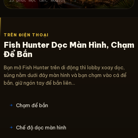
15 phút một lần, mỗi...
TRÊN ĐIỆN THOẠI
Fish Hunter Dọc Màn Hình, Chạm
Để Bắn
Bạn mở Fish Hunter trên di động thì lobby xoay dọc,
súng nằm dưới đáy màn hình và bạn chạm vào cá để
bắn, giữ ngón tay để bắn liên...
Chạm để bắn
Chế độ dọc màn hình