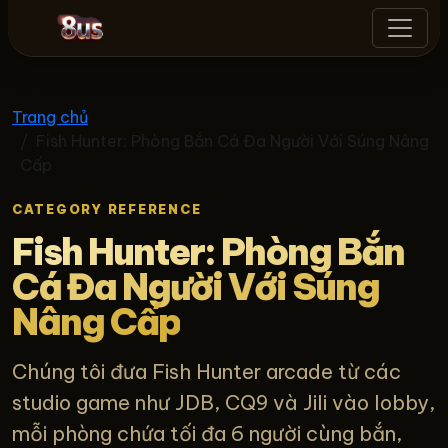
8us
Trang chủ
Fish Hunter: Phòng Bắn Cá Đa Người Với Súng Nâng
Cấp
CATEGORY REFERENCE
Fish Hunter: Phòng Bắn
Cá Đa Người Với Súng
Nâng Cấp
Chúng tôi đưa Fish Hunter arcade từ các
studio game như JDB, CQ9 và Jili vào lobby,
mỗi phòng chứa tối đa 6 người cùng bắn,