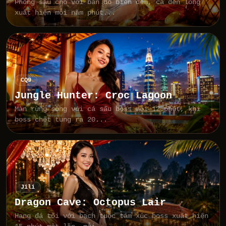
Phòng sáu chỗ với bản đồ biển đêm, cá đèn lồng
xuất hiện mỗi năm phút...
CQ9
Jungle Hunter: Croc Lagoon
Màn rừng sông với cá sấu boss mỗi 12 phút, khi
boss chết tung ra 20...
Jili
Dragon Cave: Octopus Lair
Hang đá tối với bạch tuộc tám xúc boss xuất hiện