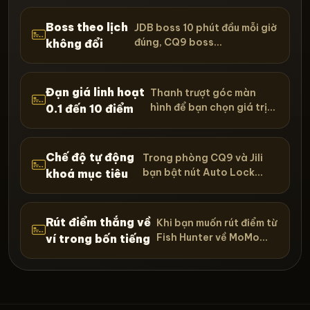
Boss theo lịch
JDB boss 10 phút đầu mỗi giờ
đúng, CQ9 boss...
không đổi
Đạn giá linh hoạt
Thanh trượt góc màn
hình để bạn chọn giá trị...
0.1 đến 10 điểm
Chế độ tự động
Trong phòng CQ9 và Jili
bạn bật nút Auto Lock...
khoá mục tiêu
Rút điểm thắng về
Khi bạn muốn rút điểm từ
Fish Hunter về MoMo...
ví trong bốn tiếng