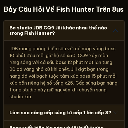
Bảy Câu Hỏi Về Fish Hunter Trên 8us
Ba studio JDB CQ9 Jili khác nhau thế nào
trong Fish Hunter?
JDB mang phòng biển sâu với cá mập vàng boss
10 phút đầu mỗi giờ hệ số x50, CQ9 xây màn
rừng sông với cá sấu boss 12 phút một lần tung
20 cá vàng nhỏ x8 khi chết, Jili đặt bạn trong
hang đá với bạch tuộc tám xúc boss 15 phút mỗi
xúc bắn riêng hệ số tổng x25. Cấp súng bạn nâng
trong studio này giữ nguyên khi chuyển sang
studio kia.
Làm sao nâng cấp súng từ cấp 1 lên cấp 8?
Boss xuất hiện lúc nào và tôi biết trước