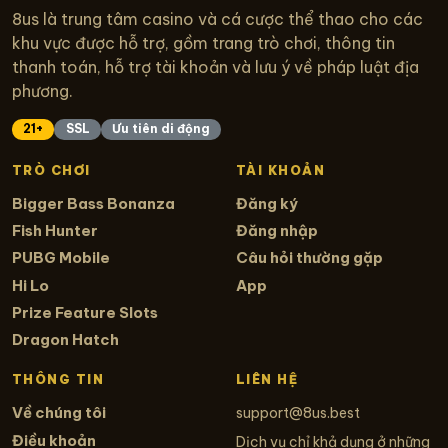
8us là trung tâm casino và cá cược thể thao cho các
khu vực được hỗ trợ, gồm trang trò chơi, thông tin
thanh toán, hỗ trợ tài khoản và lưu ý về pháp luật địa
phương.
21+
SSL
Ưu tiên di động
TRÒ CHƠI
TÀI KHOẢN
Bigger Bass Bonanza
Đăng ký
Fish Hunter
Đăng nhập
PUBG Mobile
Câu hỏi thường gặp
Hi Lo
App
Prize Feature Slots
Dragon Hatch
THÔNG TIN
LIÊN HỆ
Về chúng tôi
support@8us.best
Điều khoản
Dịch vụ chỉ khả dụng ở những