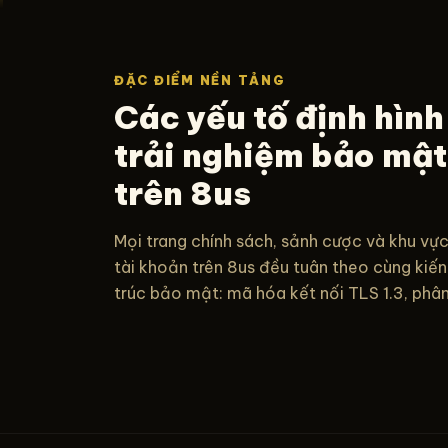
ĐẶC ĐIỂM NỀN TẢNG
Các yếu tố định hình
trải nghiệm bảo mật
trên 8us
Mọi trang chính sách, sảnh cược và khu vự
tài khoản trên 8us đều tuân theo cùng kiến
trúc bảo mật: mã hóa kết nối TLS 1.3, phân.