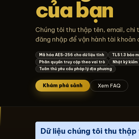
của bạn
Chúng tôi thu thập tên, email, chi 
đăng nhập để vận hành tài khoản củ
Mã hóa AES-256 cho dữ liệu tĩnh
TLS 1.3 bảo m
Phân quyền truy cập theo vai trò
Nhật ký kiểm
Tuân thủ yêu cầu pháp lý địa phương
Khám phá sảnh
Xem FAQ
Dữ liệu chúng tôi thu thậ