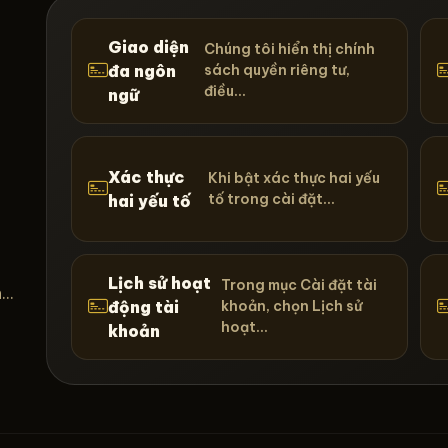
Giao diện
Chúng tôi hiển thị chính
đa ngôn
sách quyền riêng tư,
điều...
ngữ
Xác thực
Khi bật xác thực hai yếu
tố trong cài đặt...
hai yếu tố
c
Lịch sử hoạt
Trong mục Cài đặt tài
..
động tài
khoản, chọn Lịch sử
hoạt...
khoản