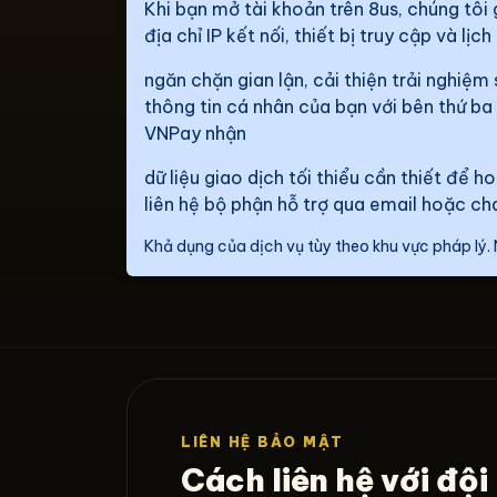
Khi bạn mở tài khoản trên 8us, chúng tôi 
địa chỉ IP kết nối, thiết bị truy cập và lị
ngăn chặn gian lận, cải thiện trải nghiệ
thông tin cá nhân của bạn với bên thứ b
VNPay nhận
dữ liệu giao dịch tối thiểu cần thiết để
liên hệ bộ phận hỗ trợ qua email hoặc cha
Khả dụng của dịch vụ tùy theo khu vực pháp lý. 
LIÊN HỆ BẢO MẬT
Cách liên hệ với đội