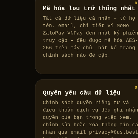
0
Mã hóa lưu trữ thống nhất
Tất cả dữ liệu cá nhân – từ họ
tên, email, chi tiết ví MoMo
ZaloPay VNPay đến nhật ký phiê
truy cập – đều được mã hóa AES
256 trên máy chủ, bất kể trang
chính sách nào đề cập.
0
Quyền yêu cầu dữ liệu
Chính sách quyền riêng tư và
điều khoản dịch vụ đều ghi nhậ
quyền của bạn trong việc xem,
chỉnh sửa hoặc xóa thông tin c
nhân qua email
privacy@8us.bes