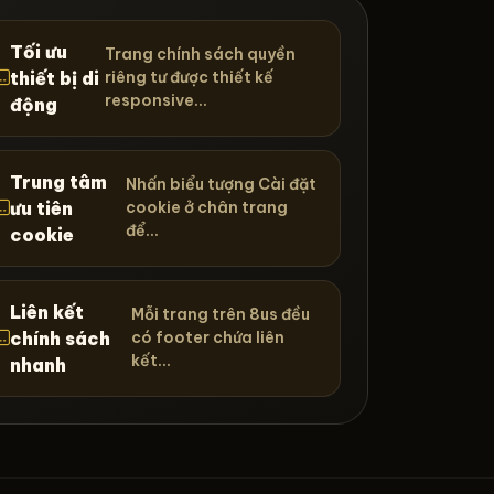
Tối ưu
Trang chính sách quyền
thiết bị di
riêng tư được thiết kế
responsive...
động
Trung tâm
Nhấn biểu tượng Cài đặt
ưu tiên
cookie ở chân trang
để...
cookie
Liên kết
Mỗi trang trên 8us đều
chính sách
có footer chứa liên
kết...
nhanh