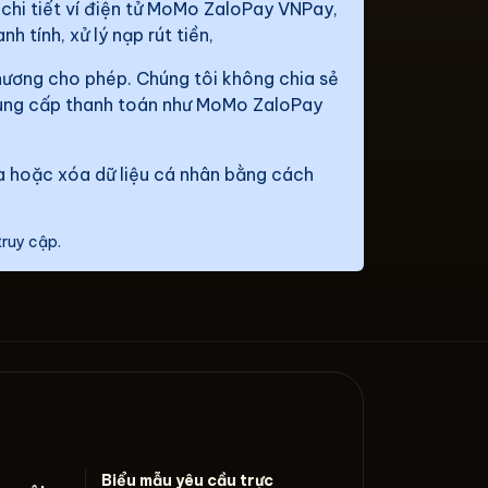
, chi tiết ví điện tử MoMo ZaloPay VNPay,
h tính, xử lý nạp rút tiền,
phương cho phép. Chúng tôi không chia sẻ
à cung cấp thanh toán như MoMo ZaloPay
ửa hoặc xóa dữ liệu cá nhân bằng cách
truy cập.
Biểu mẫu yêu cầu trực