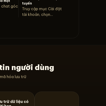
ảo mật
tuyến
g chat góc
Truy cập mục Cài đặt
tài khoản, chọn...
tin người dùng
 mã hóa lưu trữ
u trữ dữ liệu có
ời hạn