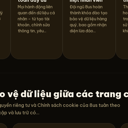
Mọi hành động liên
Đội ngũ 8us hoàn
Th
lý
quan đến dữ liệu cá
thành khóa đào tạo
ho
ợ
nhân – từ tạo tài
bảo vệ dữ liệu hàng
tr
khoản, chỉnh sửa
quý, bao gồm nhận
sử
thông tin, yêu...
diện lừa đảo...
khi
o vệ dữ liệu giữa các trang 
quyền riêng tư và Chính sách cookie của 8us tuân theo
p và lưu trữ có...