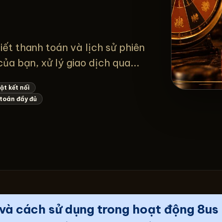
tiết thanh toán và lịch sử phiên
a bạn, xử lý giao dịch qua...
ật kết nối
 toán đầy đủ
p và cách sử dụng trong hoạt động 8us