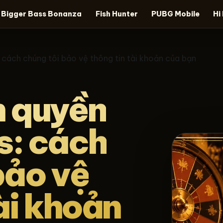
Bigger Bass Bonanza
Fish Hunter
PUBG Mobile
Hi
: cách chúng tôi bảo vệ thông tin tài khoản của bạn
h quyền
us: cách
bảo vệ
ài khoản