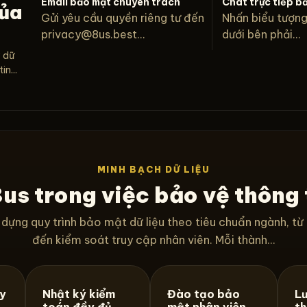
Email bảo mật chuyên trách
Chat trực tiếp b
của
Gửi yêu cầu quyền riêng tư đến
Nhấn biểu tượn
privacy@8us.best
...
dưới bên phải...
ý dữ
n...
MINH BẠCH DỮ LIỆU
us trong việc bảo vệ thông 
dựng quy trình bảo mật dữ liệu theo tiêu chuẩn ngành, từ
đến kiểm soát truy cập nhân viên. Mỗi thành...
uy
Nhật ký kiểm
Đào tạo bảo
Lư
toán đầy đủ
mật nhân viên
th