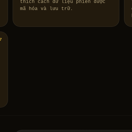
thích cách dữ liệu phiên được
mã hóa và lưu trữ.
7